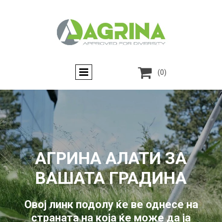

(0)
АГРИНА АЛАТИ ЗА
ВАШАТА ГРАДИНА
Овој линк подолу ќе ве однесе на
страната на која ќе може да ја