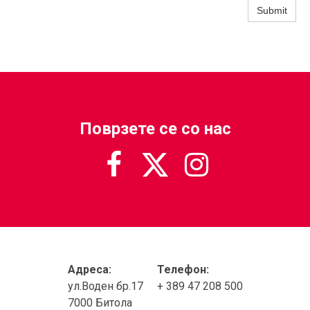
Submit
Поврзете се со нас



Адреса:
Телефон:
ул.Воден бр.17
+ 389 47 208 500
7000 Битола