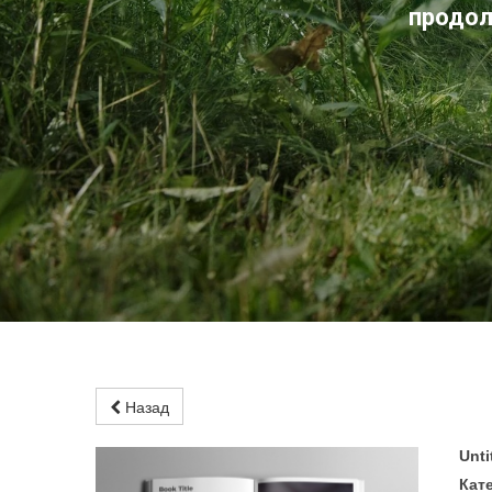
продол
Назад
Unti
Кате