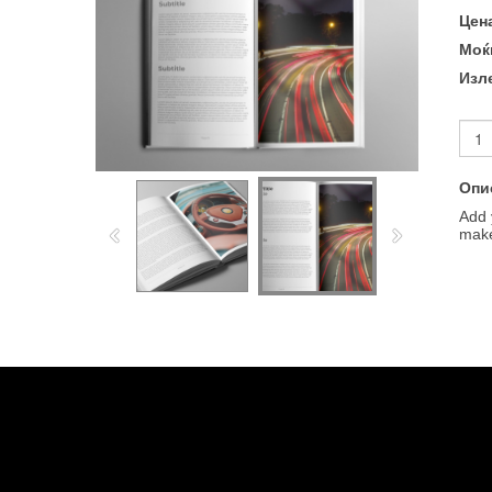
Цен
Моќ
Изл
Опи
Add 
make