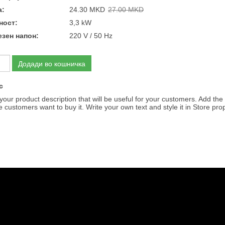
а:
24.30 MKD
27.00 MKD
ност:
3,3 kW
езен напон:
220 V / 50 Hz
Додади во кошничка
с
your product description that will be useful for your customers. Add the 
 customers want to buy it. Write your own text and style it in Store prop