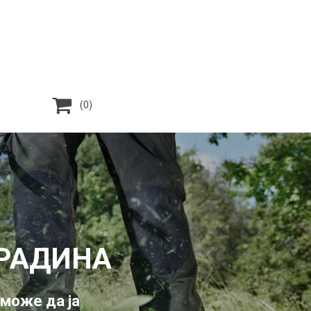

(0)
ГРАДИНА
 може да ја