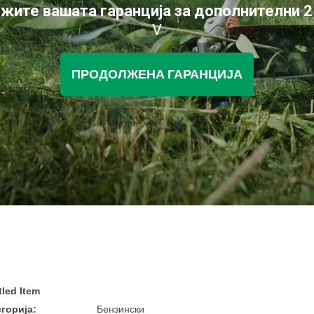
жите вашата гаранција за дополнителни 2
V
ПРОДОЛЖЕНА ГАРАНЦИЈА
tled Item
горија:
Бензински