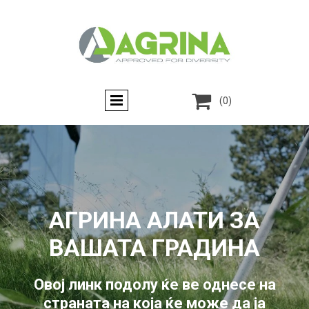

(0)
АГРИНА АЛАТИ ЗА
ВАШАТА ГРАДИНА
Овој линк подолу ќе ве однесе на
страната на која ќе може да ја