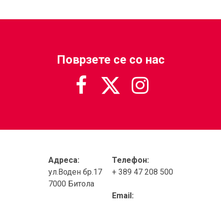
Поврзете се со нас



Адреса:
Телефон:
ул.Воден бр.17
+ 389 47 208 500
7000 Битола
Email: