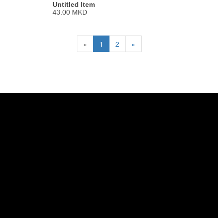
Untitled Item
43.00 MKD
«
1
2
»