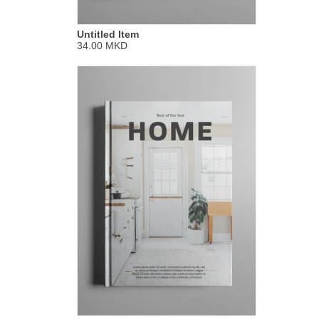
Untitled Item
34.00 MKD