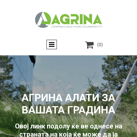

(0)
АГРИНА АЛАТИ ЗА
ВАШАТА ГРАДИНА
Овој линк подолу ќе ве однесе на
страната на која ќе може да ја