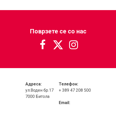
Поврзете се со нас



Адреса:
Телефон:
ул.Воден бр.17
+ 389 47 208 500
7000 Битола
Email: